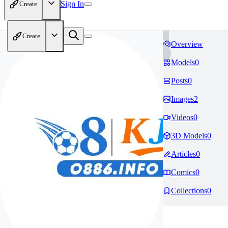
Sign In
Create
Create
Overview
Models
0
Posts
0
Images
2
Videos
0
3D Models
0
Articles
0
Comics
0
Collections
0