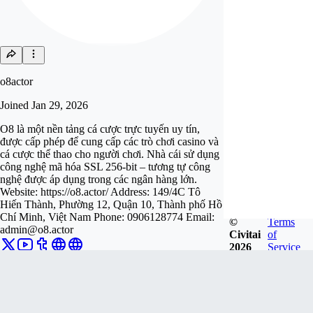
o8actor
Joined
Jan 29, 2026
O8 là một nền tảng cá cược trực tuyến uy tín,
được cấp phép để cung cấp các trò chơi casino và
cá cược thể thao cho người chơi. Nhà cái sử dụng
công nghệ mã hóa SSL 256-bit – tương tự công
nghệ được áp dụng trong các ngân hàng lớn.
Website: https://o8.actor/ Address: 149/4C Tô
Hiến Thành, Phường 12, Quận 10, Thành phố Hồ
Chí Minh, Việt Nam Phone: 0906128774 Email:
©
Terms
admin@o8.actor
Civitai
of
2026
Service
Follow
Tip