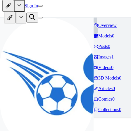
Sign In
Overview
Models
0
Posts
0
Images
1
Videos
0
3D Models
0
Articles
0
Comics
0
Collections
0