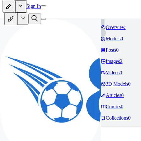
Sign In
Overview
Models
0
Posts
0
Images
2
Videos
0
3D Models
0
Articles
0
Comics
0
Collections
0