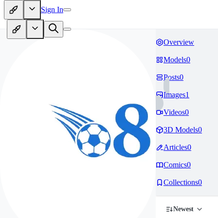
Sign In
Overview
Models
0
Posts
0
Images
1
Videos
0
3D Models
0
Articles
0
Comics
0
Collections
0
Newest