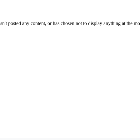
sn't posted any content, or has chosen not to display anything at the m