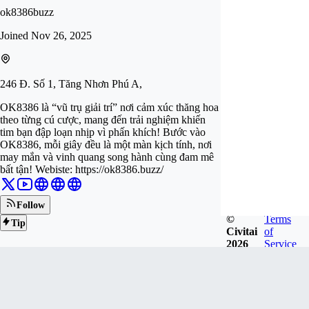
ok8386buzz
Joined
Nov 26, 2025
246 Đ. Số 1, Tăng Nhơn Phú A,
OK8386 là “vũ trụ giải trí” nơi cảm xúc thăng hoa
theo từng cú cược, mang đến trải nghiệm khiến
tim bạn đập loạn nhịp vì phấn khích! Bước vào
OK8386, mỗi giây đều là một màn kịch tính, nơi
may mắn và vinh quang song hành cùng đam mê
bất tận! Webiste: https://ok8386.buzz/
Follow
©
Terms
Tip
Civitai
of
2026
Service