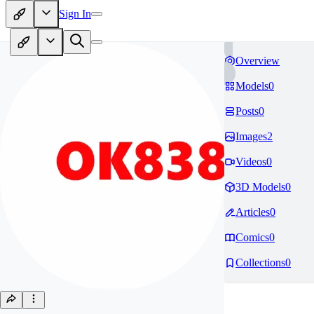
Sign In
Overview
Models
0
Posts
0
Images
2
Videos
0
3D Models
0
Articles
0
Comics
0
Collections
0