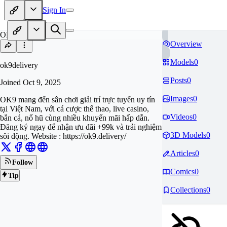
Sign In
OK
Overview
Models
0
ok9delivery
Posts
0
Joined
Oct 9, 2025
Images
0
OK9 mang đến sân chơi giải trí trực tuyến uy tín
tại Việt Nam, với cá cược thể thao, live casino,
Videos
0
bắn cá, nổ hũ cùng nhiều khuyến mãi hấp dẫn.
Đăng ký ngay để nhận ưu đãi +99k và trải nghiệm
3D Models
0
sôi động. Website : https://ok9.delivery/
Articles
0
Follow
Comics
0
Tip
Collections
0