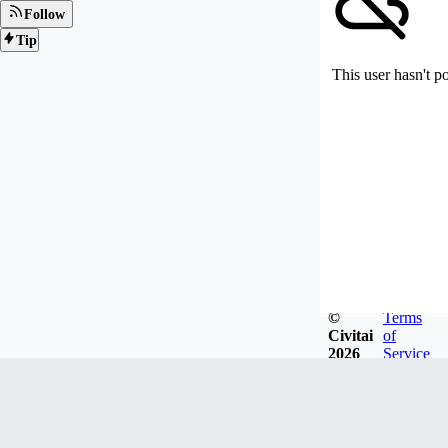
Follow
Tip
This user hasn't p
©
Terms
Civitai
of
2026
Service