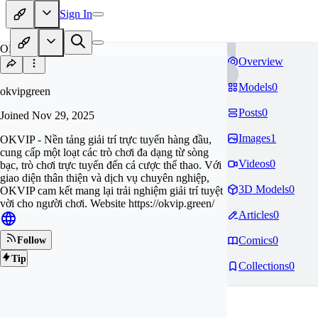
Sign In
OK
Overview
Models
0
okvipgreen
Posts
0
Joined
Nov 29, 2025
Images
1
OKVIP - Nền tảng giải trí trực tuyến hàng đầu,
cung cấp một loạt các trò chơi đa dạng từ sòng
Videos
0
bạc, trò chơi trực tuyến đến cá cược thể thao. Với
giao diện thân thiện và dịch vụ chuyên nghiệp,
3D Models
0
OKVIP cam kết mang lại trải nghiệm giải trí tuyệt
vời cho người chơi. Website https://okvip.green/
Articles
0
Comics
0
Follow
Tip
Collections
0