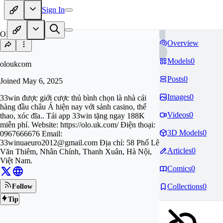
Sign In
OL
Overview
Models
0
oloukcom
Posts
0
Joined
May 6, 2025
Images
0
33win được giới cược thủ bình chọn là nhà cái
hàng đầu châu Á hiện nay với sảnh casino, thể
Videos
0
thao, xóc đĩa.. Tải app 33win tặng ngay 188K
miễn phí. Website: https://olo.uk.com/ Điện thoại:
3D Models
0
0967666676 Email:
33winuaeuro2012@gmail.com
Địa chỉ: 58 Phố Lê
Articles
0
Văn Thiêm, Nhân Chính, Thanh Xuân, Hà Nội,
Việt Nam.
Comics
0
Collections
0
Follow
Tip