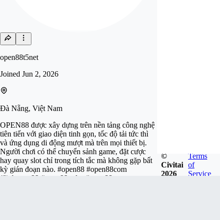
open88t5net
Joined
Jun 2, 2026
Đà Nẵng, Việt Nam
OPEN88 được xây dựng trên nền tảng công nghệ
tiên tiến với giao diện tinh gọn, tốc độ tải tức thì
và ứng dụng di động mượt mà trên mọi thiết bị.
Người chơi có thể chuyển sảnh game, đặt cược
©
Terms
hay quay slot chỉ trong tích tắc mà không gặp bất
Civitai
of
kỳ gián đoạn nào. #open88 #open88com
2026
Service
#linkopen88 #open88nohu #open88app
Follow
Tip