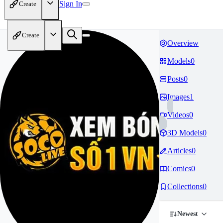
Sign In
Create
Create
Overview
Models
0
Posts
0
Images
1
Videos
0
3D Models
0
Articles
0
Comics
0
Collections
0
Newest