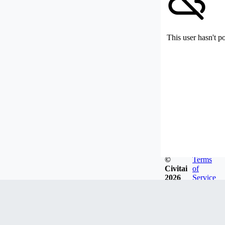
This user hasn't p
©
Terms
Civitai
of
2026
Service