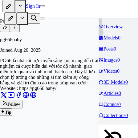
Sign In
PG
Overview
Models
0
pg666baby
Posts
0
Joined
Aug 20, 2025
Images
0
PG66 là nhà cái trực tuyến sáng tạo, mang đến trải
nghiệm cá cược hiện đại với tốc độ nhanh, giao
Videos
0
diện trực quan và tính minh bạch cao. Đây là lựa
chọn lý tưởng cho những ai tìm kiếm sự công
3D Models
0
bằng và giải trí đỉnh cao trong từng ván cược.
Website : https://pg666.baby/
Articles
0
Comics
0
Follow
Tip
Collections
0