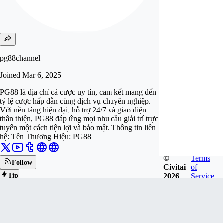
pg88channel
Joined
Mar 6, 2025
PG88 là địa chỉ cá cược uy tín, cam kết mang đến
tỷ lệ cược hấp dẫn cùng dịch vụ chuyên nghiệp.
Với nền tảng hiện đại, hỗ trợ 24/7 và giao diện
thân thiện, PG88 đáp ứng mọi nhu cầu giải trí trực
tuyến một cách tiện lợi và bảo mật. Thông tin liên
hệ: Tên Thương Hiệu: PG88
©
Terms
Follow
Civitai
of
2026
Service
Tip