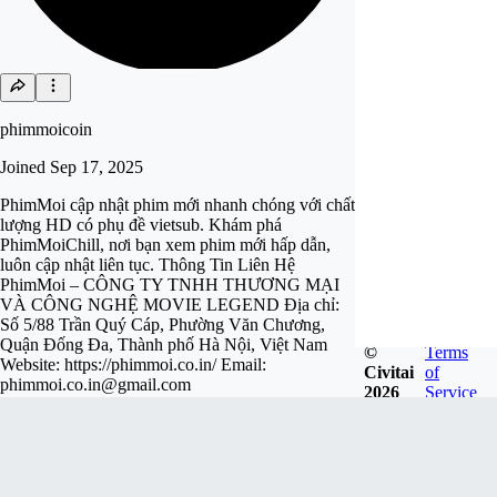
phimmoicoin
Joined
Sep 17, 2025
PhimMoi cập nhật phim mới nhanh chóng với chất
lượng HD có phụ đề vietsub. Khám phá
PhimMoiChill, nơi bạn xem phim mới hấp dẫn,
luôn cập nhật liên tục. Thông Tin Liên Hệ
PhimMoi – CÔNG TY TNHH THƯƠNG MẠI
VÀ CÔNG NGHỆ MOVIE LEGEND Địa chỉ:
Số 5/88 Trần Quý Cáp, Phường Văn Chương,
Quận Đống Đa, Thành phố Hà Nội, Việt Nam
©
Terms
Website: https://phimmoi.co.in/ Email:
Civitai
of
phimmoi.co.in@gmail.com
2026
Service
Follow
Tip