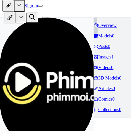
Sign In
Overview
Models
0
Posts
0
Images
1
Videos
0
3D Models
0
Articles
0
Comics
0
Collections
0