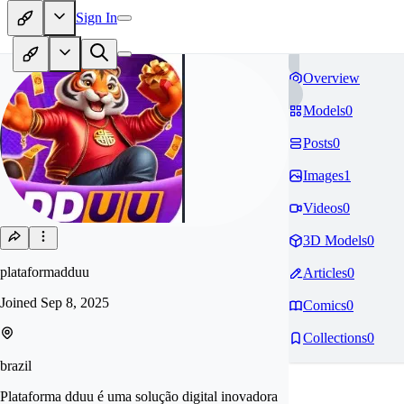
Sign In
Overview
Models
0
Posts
0
Images
1
Videos
0
3D Models
0
plataformadduu
Articles
0
Joined
Sep 8, 2025
Comics
0
Collections
0
brazil
Plataforma dduu é uma solução digital inovadora