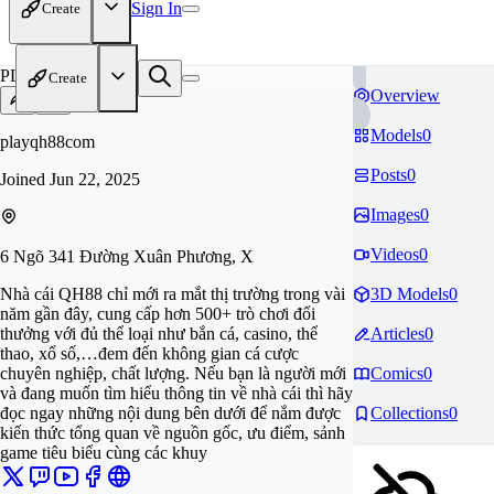
Sign In
Create
PL
Create
Overview
Models
0
playqh88com
Posts
0
Joined
Jun 22, 2025
Images
0
Videos
0
6 Ngõ 341 Đường Xuân Phương, X
Nhà cái QH88 chỉ mới ra mắt thị trường trong vài
3D Models
0
năm gần đây, cung cấp hơn 500+ trò chơi đổi
thưởng với đủ thể loại như bắn cá, casino, thể
Articles
0
thao, xổ số,…đem đến không gian cá cược
chuyên nghiệp, chất lượng. Nếu bạn là người mới
Comics
0
và đang muốn tìm hiểu thông tin về nhà cái thì hãy
đọc ngay những nội dung bên dưới để nắm được
Collections
0
kiến thức tổng quan về nguồn gốc, ưu điểm, sảnh
game tiêu biểu cùng các khuy