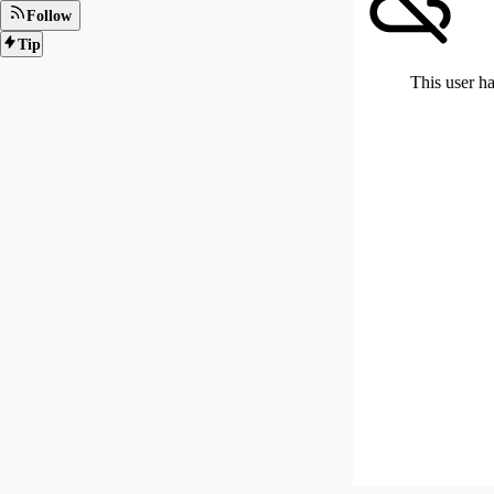
Follow
Tip
This user ha