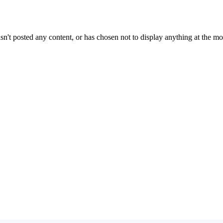
sn't posted any content, or has chosen not to display anything at the m