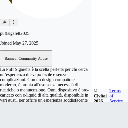
puffsigarett2025
Joined
May 27, 2025
Banned: Community Abuse
La Puff Sigaretta è la scelta perfetta per chi cerca
un’esperienza di svapo facile e senza
complicazioni. Con un design compatto e
moderno, è pronta all'uso senza necessità di
ricariche o manutenzione. Ogni dispositivo è pre-
©
Terms
caricato con e-liquid di alta qualità, disponibile in
Civitai
of
vari gusti, per offrire un'esperienza soddisfacente
2026
Service
in ogni puff. Leggera e pratica, la Puff Sigaretta è
ideale per chi è