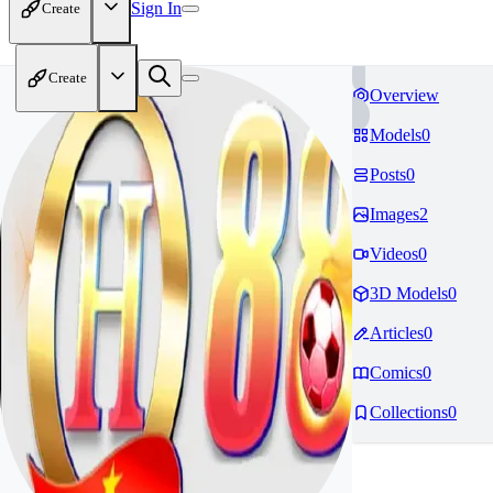
Sign In
Create
Create
Overview
Models
0
Posts
0
Images
2
Videos
0
3D Models
0
Articles
0
Comics
0
Collections
0