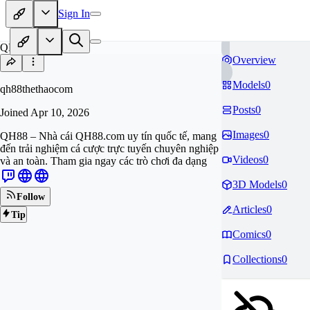
Sign In
QH
Overview
Models
0
qh88thethaocom
Posts
0
Joined
Apr 10, 2026
Images
0
QH88 – Nhà cái QH88.com uy tín quốc tế, mang
đến trải nghiệm cá cược trực tuyến chuyên nghiệp
Videos
0
và an toàn. Tham gia ngay các trò chơi đa dạng
3D Models
0
Follow
Articles
0
Tip
Comics
0
Collections
0