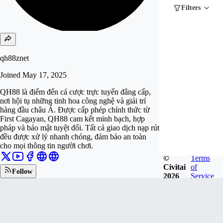
Filters
qh88znet
Joined
May 17, 2025
QH88 là điểm đến cá cược trực tuyến đẳng cấp,
nơi hội tụ những tinh hoa công nghệ và giải trí
hàng đầu châu Á. Được cấp phép chính thức từ
First Cagayan, QH88 cam kết minh bạch, hợp
pháp và bảo mật tuyệt đối. Tất cả giao dịch nạp rút
đều được xử lý nhanh chóng, đảm bảo an toàn
cho mọi thông tin người chơi.
©
Terms
Civitai
of
Follow
2026
Service
Tip