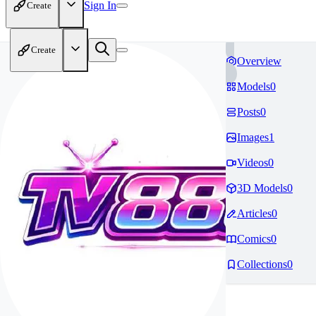
Sign In
Create
Create
Overview
Models
0
Posts
0
Images
1
Videos
0
3D Models
0
Articles
0
Comics
0
Collections
0