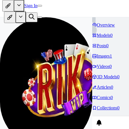
Sign In
Overview
Models
0
Posts
0
Images
1
Videos
0
3D Models
0
Articles
0
Comics
0
Collections
0