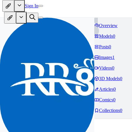
Sign In
Overview
Models
0
Posts
0
Images
1
Videos
0
3D Models
0
Articles
0
Comics
0
Collections
0