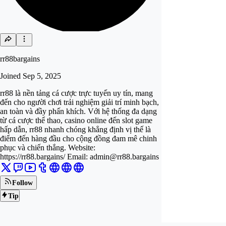
rr88bargains
Joined
Sep 5, 2025
rr88 là nền tảng cá cược trực tuyến uy tín, mang
đến cho người chơi trải nghiệm giải trí minh bạch,
an toàn và đầy phấn khích. Với hệ thống đa dạng
từ cá cược thể thao, casino online đến slot game
hấp dẫn, rr88 nhanh chóng khẳng định vị thế là
điểm đến hàng đầu cho cộng đồng đam mê chinh
phục và chiến thắng. Website:
https://rr88.bargains/ Email:
admin@rr88.bargains
Follow
Tip