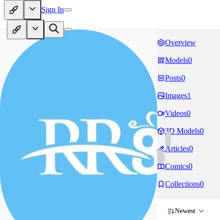
Sign In
Overview
Models
0
Posts
0
Images
1
Videos
0
3D Models
0
Articles
0
Comics
0
Collections
0
Newest