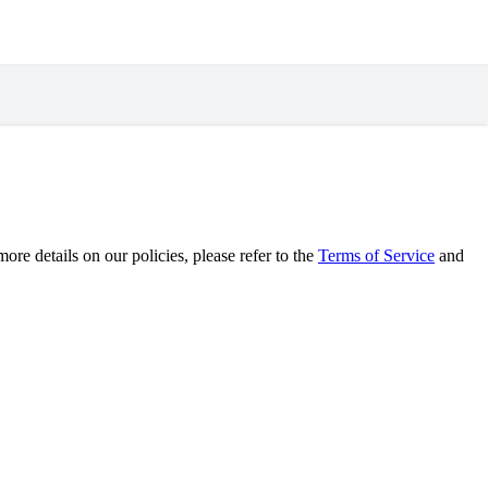
re details on our policies, please refer to the
Terms of Service
and
.