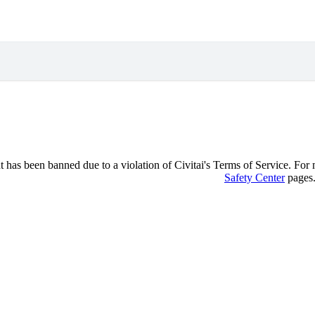
 has been banned due to a violation of Civitai's Terms of Service. For mo
Safety Center
pages