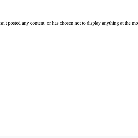
sn't posted any content, or has chosen not to display anything at the m