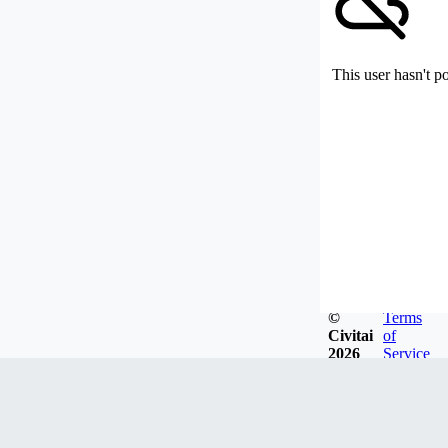
This user hasn't p
©
Terms
Civitai
of
2026
Service