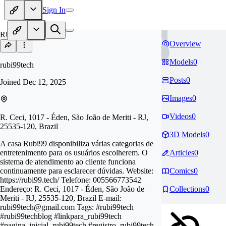
Sign In
RU
Overview
Models
0
rubi99tech
Posts
0
Joined
Dec 12, 2025
Images
0
Videos
0
R. Ceci, 1017 - Éden, São João de Meriti - RJ,
25535-120, Brazil
3D Models
0
A casa Rubi99 disponibiliza várias categorias de
entretenimento para os usuários escolherem. O
Articles
0
sistema de atendimento ao cliente funciona
continuamente para esclarecer dúvidas. Website:
Comics
0
https://rubi99.tech/ Telefone: 005566773542
Endereço: R. Ceci, 1017 - Éden, São João de
Collections
0
Meriti - RJ, 25535-120, Brazil E-mail:
rubi99tech@gmail.com
Tags: #rubi99tech
#rubi99techblog #linkpara_rubi99tech
#pagina_inicial_rubi99tech #registro_rubi99tech