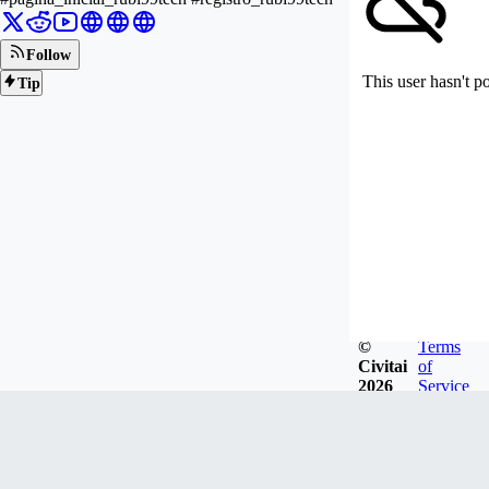
Follow
This user hasn't p
Tip
©
Terms
Civitai
of
2026
Service