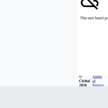
This user hasn't p
©
Terms
Civitai
of
2026
Service