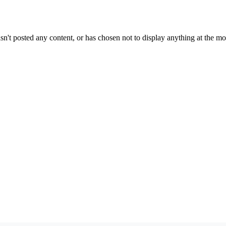
sn't posted any content, or has chosen not to display anything at the m