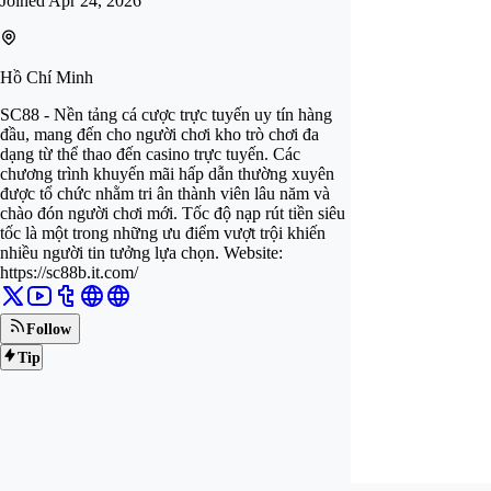
Joined
Apr 24, 2026
Hồ Chí Minh
SC88 - Nền tảng cá cược trực tuyến uy tín hàng
đầu, mang đến cho người chơi kho trò chơi đa
dạng từ thể thao đến casino trực tuyến. Các
chương trình khuyến mãi hấp dẫn thường xuyên
được tổ chức nhằm tri ân thành viên lâu năm và
chào đón người chơi mới. Tốc độ nạp rút tiền siêu
tốc là một trong những ưu điểm vượt trội khiến
nhiều người tin tưởng lựa chọn. Website:
https://sc88b.it.com/
Follow
Tip