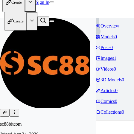
Sign In
Create
Create
Overview
Models
0
Posts
0
Images
1
Videos
0
3D Models
0
Articles
0
Comics
0
Collections
0
sc88bitcom