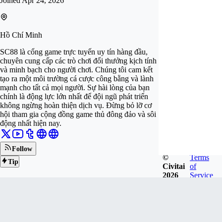
Joined
Apr 24, 2026
Hồ Chí Minh
SC88 là cổng game trực tuyến uy tín hàng đầu,
chuyên cung cấp các trò chơi đổi thưởng kịch tính
và minh bạch cho người chơi. Chúng tôi cam kết
tạo ra một môi trường cá cược công bằng và lành
mạnh cho tất cả mọi người. Sự hài lòng của bạn
chính là động lực lớn nhất để đội ngũ phát triển
không ngừng hoàn thiện dịch vụ. Đừng bỏ lỡ cơ
hội tham gia cộng đồng game thủ đông đảo và sôi
động nhất hiện nay.
Follow
©
Terms
Tip
Civitai
of
2026
Service