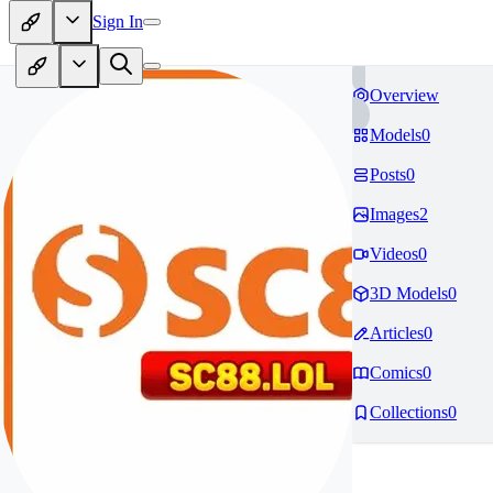
Sign In
Overview
Models
0
Posts
0
Images
2
Videos
0
3D Models
0
Articles
0
Comics
0
Collections
0