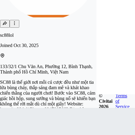
sc88lol
Joined
Oct 30, 2025
133/32/1 Chu Văn An, Phường 12, Bình Thạnh,
Thành phố Hồ Chí Minh, Việt Nam
SC88 là thế giới nơi mỗi cú cược đều như một tia
lửa bùng cháy, thắp sáng đam mê và khát khao
chiến thắng của người chơi! Bước vào SC88, cảm
©
Terms
giác hồi hộp, sung sướng và bùng nổ sẽ khiến bạn
Civitai
of
không thể rời mắt dù chỉ một giây! Website:
2026
Service
https://sc88.lol/ Phone: 0947005662 Địa chỉ:
133/32/1 Chu Văn An, Phường 12, Bình Thạnh,
Thành phố Hồ Chí Minh, Việt Nam Email:
sc88lol@gmail.com
Tags: #SC88 #sc88lol