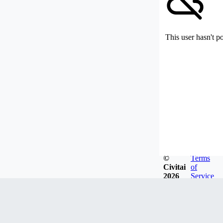
This user hasn't p
©
Terms
Civitai
of
2026
Service