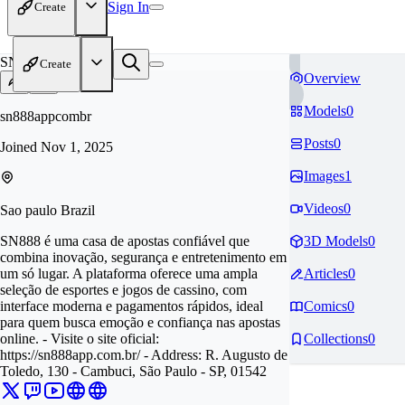
Sign In
Create
SN
Create
Overview
Models
0
sn888appcombr
Posts
0
Joined
Nov 1, 2025
Images
1
Videos
0
Sao paulo Brazil
SN888 é uma casa de apostas confiável que
3D Models
0
combina inovação, segurança e entretenimento em
um só lugar. A plataforma oferece uma ampla
Articles
0
seleção de esportes e jogos de cassino, com
interface moderna e pagamentos rápidos, ideal
Comics
0
para quem busca emoção e confiança nas apostas
online. - Visite o site oficial:
Collections
0
https://sn888app.com.br/ - Address: R. Augusto de
Toledo, 130 - Cambuci, São Paulo - SP, 01542