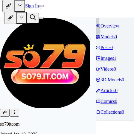
Sign In
Overview
Models
0
Posts
0
Images
1
Videos
0
3D Models
0
Articles
0
Comics
0
Collections
0
so79itcom