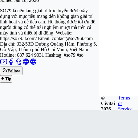
Joined
Jan 18, 2026
SO79 là nền tảng giải trí trực tuyến được xây
dựng với mục tiêu mang đến không gian giải trí
linh hoạt và dễ tiếp cận. Hệ thống được tối ưu để
người dùng có thể trải nghiệm mượt mà trên cả
máy tính và thiết bị di động. Website:
https://so79.it.com/ Email:
contact@so79.it.com
Địa chỉ: 332/53D Dương Quảng Hàm, Phường 5,
Gò Vấp, Thành phố Hồ Chí Minh, Việt Nam
Hotline: 087 624 9031 Hashtag: #so79 #so
Follow
Tip
©
Terms
Civitai
of
2026
Service