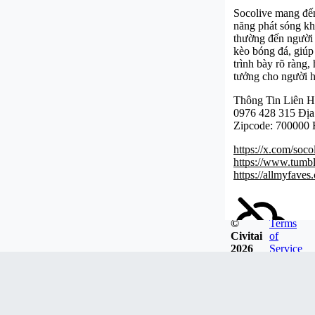
Socolive mang đến
năng phát sóng kh
thường đến người 
kèo bóng đá, giúp
trình bày rõ ràng,
tưởng cho người 
Thông Tin Liên H
0976 428 315 Địa
Zipcode: 700000 H
https://x.com/soco
https://www.tumbl
https://allmyfave
©
Terms
Civitai
of
2026
Service
This user hasn't p