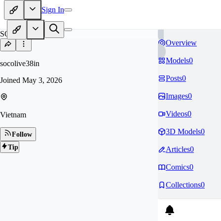
Sign In
SO
Overview
Models
0
socolive38in
Posts
0
Joined
May 3, 2026
Images
0
Videos
0
Vietnam
3D Models
0
Follow
Tip
Articles
0
Comics
0
Collections
0