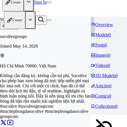
Sign In
Create
SO
Create
Overview
Models
0
socolivegroupc
Posts
0
Joined
May 14, 2026
Images
0
Videos
0
Hồ Chí Minh 70000, Việt Nam
Không cần đăng ký, không cần trả phí, Socolive
3D Models
0
cho phép bạn xem bóng đá trực tiếp miễn phí mọi
lúc mọi nơi. Chỉ với một cú click, bạn đã có thể
Articles
0
theo dõi lịch thi đấu, tỷ số realtime, highlight và
bình luận nóng hổi. Đây là nền tảng tối ưu cho fan
Comics
0
bóng đá bận rộn muốn trải nghiệm tiện lợi nhất.
#socolive #socolivegroupcom
Collections
0
#tructiepbongdasocolive #tructiepbongdasocolive
groupcom