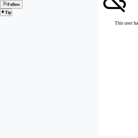
Follow
Tip
This user ha