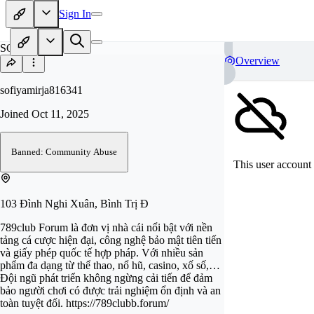
Sign In
SO
Overview
sofiyamirja816341
Joined
Oct 11, 2025
Banned: Community Abuse
This user account 
103 Đình Nghi Xuân, Bình Trị Đ
789club Forum là đơn vị nhà cái nổi bật với nền
tảng cá cược hiện đại, công nghệ bảo mật tiên tiến
và giấy phép quốc tế hợp pháp. Với nhiều sản
phẩm đa dạng từ thể thao, nổ hũ, casino, xố số,…
Đội ngũ phát triển không ngừng cải tiến để đảm
bảo người chơi có được trải nghiệm ổn định và an
toàn tuyệt đối. https://789clubb.forum/