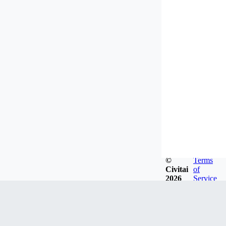
©
Terms
Civitai
of
2026
Service