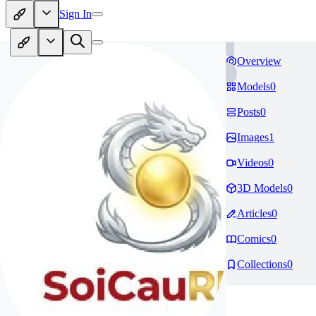
Sign In
Overview
Models
0
Posts
0
Images
1
Videos
0
3D Models
0
Articles
0
Comics
0
Collections
0