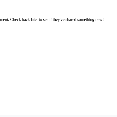
oment. Check back later to see if they've shared something new!