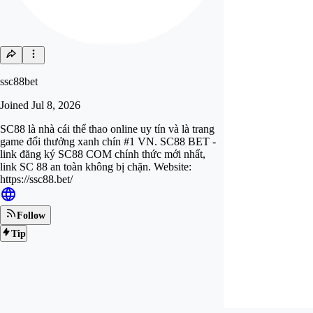
ssc88bet
Joined
Jul 8, 2026
SC88 là nhà cái thể thao online uy tín và là trang
game đổi thưởng xanh chín #1 VN. SC88 BET -
link đăng ký SC88 COM chính thức mới nhất,
link SC 88 an toàn không bị chặn. Website:
https://ssc88.bet/
Follow
Tip