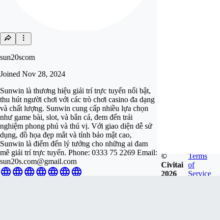
sun20scom
Joined
Nov 28, 2024
Sunwin là thương hiệu giải trí trực tuyến nổi bật,
thu hút người chơi với các trò chơi casino đa dạng
và chất lượng. Sunwin cung cấp nhiều lựa chọn
như game bài, slot, và bắn cá, đem đến trải
nghiệm phong phú và thú vị. Với giao diện dễ sử
dụng, đồ họa đẹp mắt và tính bảo mật cao,
Sunwin là điểm đến lý tưởng cho những ai đam
mê giải trí trực tuyến. Phone: 0333 75 2269 Email:
©
Terms
sun20s.com@gmail.com
Civitai
of
2026
Service
Follow
Tip