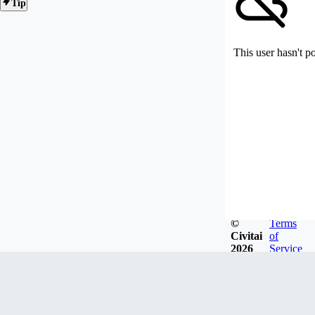
Tip
This user hasn't p
©
Terms
Civitai
of
2026
Service