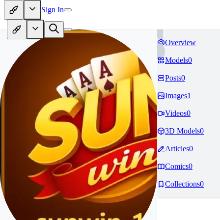
Sign In
Overview
Models
0
Posts
0
Images
1
Videos
0
3D Models
0
Articles
0
Comics
0
Collections
0