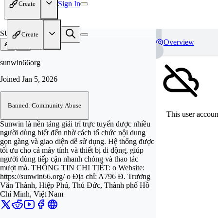
Sign In
Create
SU
Create
Overview
sunwin66org
Joined
Jan 5, 2026
Banned: Community Abuse
This user account
Sunwin là nền tảng giải trí trực tuyến được nhiều
người dùng biết đến nhờ cách tổ chức nội dung
gọn gàng và giao diện dễ sử dụng. Hệ thống được
tối ưu cho cả máy tính và thiết bị di động, giúp
người dùng tiếp cận nhanh chóng và thao tác
mượt mà. THÔNG TIN CHI TIẾT: o Website:
https://sunwin66.org/ o Địa chỉ: A796 Đ. Trương
Văn Thành, Hiệp Phú, Thủ Đức, Thành phố Hồ
Chí Minh, Việt Nam