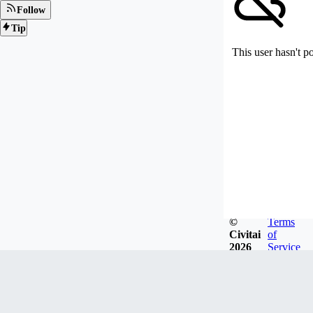
Follow
Tip
This user hasn't p
©
Terms
Civitai
of
2026
Service